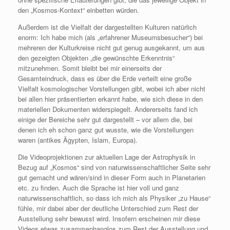
den „Kosmos-Kontext“ einbetten würden.
Außerdem ist die Vielfalt der dargestellten Kulturen natürlich
enorm: Ich habe mich (als „erfahrener Museumsbesucher“) bei
mehreren der Kulturkreise nicht gut genug ausgekannt, um aus
den gezeigten Objekten „die gewünschte Erkenntnis“
mitzunehmen. Somit bleibt bei mir einerseits der
Gesamteindruck, dass es über die Erde verteilt eine große
Vielfalt kosmologischer Vorstellungen gibt, wobei ich aber nicht
bei allen hier präsentierten erkannt habe, wie sich diese in den
materiellen Dokumenten widerspiegelt. Andererseits fand ich
einige der Bereiche sehr gut dargestellt – vor allem die, bei
denen ich eh schon ganz gut wusste, wie die Vorstellungen
waren (antikes Ägypten, Islam, Europa).
Die Videoprojektionen zur aktuellen Lage der Astrophysik in
Bezug auf „Kosmos“ sind von naturwissenschaftlicher Seite sehr
gut gemacht und wären/sind in dieser Form auch in Planetarien
etc. zu finden. Auch die Sprache ist hier voll und ganz
naturwissenschaftlich, so dass ich mich als Physiker „zu Hause“
fühle, mir dabei aber der deutliche Unterschied zum Rest der
Ausstellung sehr bewusst wird. Insofern erscheinen mir diese
Videos etwas zusammenhanglos zum Rest der Ausstellung und