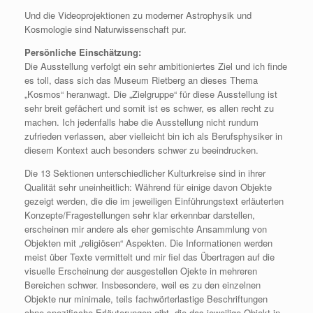
Und die Videoprojektionen zu moderner Astrophysik und
Kosmologie sind Naturwissenschaft pur.
Persönliche Einschätzung:
Die Ausstellung verfolgt ein sehr ambitioniertes Ziel und ich finde
es toll, dass sich das Museum Rietberg an dieses Thema
„Kosmos“ heranwagt. Die „Zielgruppe“ für diese Ausstellung ist
sehr breit gefächert und somit ist es schwer, es allen recht zu
machen. Ich jedenfalls habe die Ausstellung nicht rundum
zufrieden verlassen, aber vielleicht bin ich als Berufsphysiker in
diesem Kontext auch besonders schwer zu beeindrucken.
Die 13 Sektionen unterschiedlicher Kulturkreise sind in ihrer
Qualität sehr uneinheitlich: Während für einige davon Objekte
gezeigt werden, die die im jeweiligen Einführungstext erläuterten
Konzepte/Fragestellungen sehr klar erkennbar darstellen,
erscheinen mir andere als eher gemischte Ansammlung von
Objekten mit „religiösen“ Aspekten. Die Informationen werden
meist über Texte vermittelt und mir fiel das Übertragen auf die
visuelle Erscheinung der ausgestellen Ojekte in mehreren
Bereichen schwer. Insbesondere, weil es zu den einzelnen
Objekte nur minimale, teils fachwörterlastige Beschriftungen
ohne spezifische Erläuterungen gibt, die das jeweilige Objekt in