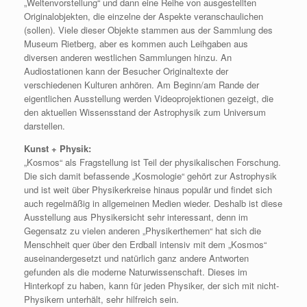
„Weltenvorstellung“ und dann eine Reihe von ausgestellten
Originalobjekten, die einzelne der Aspekte veranschaulichen
(sollen). Viele dieser Objekte stammen aus der Sammlung des
Museum Rietberg, aber es kommen auch Leihgaben aus
diversen anderen westlichen Sammlungen hinzu. An
Audiostationen kann der Besucher Originaltexte der
verschiedenen Kulturen anhören. Am Beginn/am Rande der
eigentlichen Ausstellung werden Videoprojektionen gezeigt, die
den aktuellen Wissensstand der Astrophysik zum Universum
darstellen.
Kunst + Physik:
„Kosmos“ als Fragstellung ist Teil der physikalischen Forschung.
Die sich damit befassende „Kosmologie“ gehört zur Astrophysik
und ist weit über Physikerkreise hinaus populär und findet sich
auch regelmäßig in allgemeinen Medien wieder. Deshalb ist diese
Ausstellung aus Physikersicht sehr interessant, denn im
Gegensatz zu vielen anderen „Physikerthemen“ hat sich die
Menschheit quer über den Erdball intensiv mit dem „Kosmos“
auseinandergesetzt und natürlich ganz andere Antworten
gefunden als die moderne Naturwissenschaft. Dieses im
Hinterkopf zu haben, kann für jeden Physiker, der sich mit nicht-
Physikern unterhält, sehr hilfreich sein.