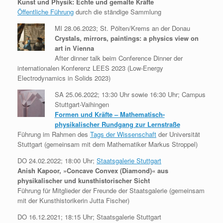
Kunst und Physik: Echte und gemalte Kräfte
Öffentliche Führung
durch die ständige Sammlung
MI 28.06.2023; St. Pölten/
Krems an der Donau
Crystals, mirrors, paintings: a physics view on
art in Vienna
After dinner talk beim Conference Dinner der
internationalen Konferenz LEES 2023 (Low-Energy
Electrodynamics in Solids 2023)
SA 25.06.2022; 13:30 Uhr sowie 16:30 Uhr; Campus
Stuttgart-Vaihingen
Formen und Kräfte – Mathematisch-
physikalischer Rundgang zur Lernstraße
Führung im Rahmen des
Tags der Wissenschaft
der Universität
Stuttgart (gemeinsam mit dem Mathematiker Markus Stroppel)
DO 24.02.2022; 18:00 Uhr;
Staatsgalerie Stuttgart
Anish Kapoor, »Concave Convex (Diamond)«
aus
physikalischer und kunsthistorischer Sicht
Führung für Mitglieder der Freunde der Staatsgalerie (gemeinsam
mit der Kunsthistorikerin Jutta Fischer)
DO 16.12.2021; 18:15 Uhr; Staatsgalerie Stuttgart