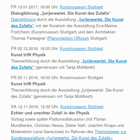
FR 13.01.2017; 18:00 Uhr;
Kunstmuseum Stuttgart
Dialogführung „[un]erwartet. Die Kunst des Zufalls“
Dialogführung
durch die Ausstellung
„[un]erwartet. Die Kunst
des Zufalls“
mit der Kuratorin der Ausstellung Eva-Marina
Froitzheim (Kunstmuseum Stuttgart) und dem Architekten
Thomas Ferwagner (
Planungsbüro Officium
Stuttgart)
FR 02.12.2016; 18:00 Uhr;
Kunstmuseum Stuttgart
Kunst trifft Physik
Themenführung durch die Ausstellung
„[un]erwartet. Die Kunst
des Zufalls“
(gemeinsam mit Tanja Mühlbrett)
FR 25.11.2016; 18:00 Uhr; Kunstmuseum Stuttgart
Kunst trifft Physik
Themenführung durch die Ausstellung „[un]erwartet. Die Kunst
des Zufalls“ (gemeinsam mit Tanja Mühlbrett)
SA 12.11.2016; 12:30 Uhr;
Kunstmuseum Stuttgart
Echter und unechter Zufall in der Physik
Vortrag sowie später Podiumsdiskussion (mit Florian
Mundhenke, Christian Hesse, Dieter Vaitl, Joachim Knape und
Moderatorin Lena Ganschow) im Rahmen des
Thementages zur
Sonderausstellung »[un]erwartet. Die Kunst des Zufalls«