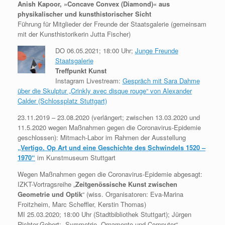
Anish Kapoor, »Concave Convex (Diamond)«
aus
physikalischer und kunsthistorischer Sicht
Führung für Mitglieder der Freunde der Staatsgalerie (gemeinsam
mit der Kunsthistorikerin Jutta Fischer)
DO 06.05.2021; 18:00 Uhr;
Junge Freunde
Staatsgalerie
Treffpunkt Kunst
Instagram Livestream:
Gespräch mit Sara Dahme
über die Skulptur „Crinkly avec disque rouge“ von Alexander
Calder (Schlossplatz Stuttgart)
23.11.2019 – 23.08.2020 (verlängert; zwischen 13.03.2020 und
11.5.2020 wegen Maßnahmen gegen die Coronavirus-Epidemie
geschlossen): Mitmach-Labor im Rahmen der Ausstellung
„Vertigo. Op Art und eine Geschichte des Schwindels 1520 –
1970“
im Kunstmuseum Stuttgart
Wegen Maßnahmen gegen die Coronavirus-Epidemie abgesagt:
IZKT-Vortragsreihe „
Zeitgenössische Kunst zwischen
Geometrie und Optik
“ (wiss. Organisatoren: Eva-Marina
Froitzheim, Marc Scheffler, Kerstin Thomas)
MI 25.03.2020; 18:00 Uhr (Stadtbibliothek Stuttgart); Jürgen
Richter-Gebert: „Symmetrie, Ornamente und Computer“