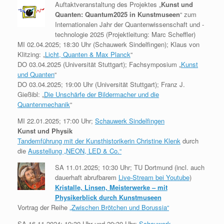
Auftaktveranstaltung des Projektes „
Kunst und
Quanten: Quantum2025 in Kunstmuseen
“ zum
Internationalen Jahr der Quantenwissenschaft und -
technologie 2025 (Projektleitung: Marc Scheffler)
MI 02.04.2025; 18:30 Uhr (Schauwerk Sindelfingen); Klaus von
Klitzing: „
Licht, Quanten & Max Planck
“
DO 03.04.2025 (Universität Stuttgart); Fachsymposium „
Kunst
und Quanten
“
DO 03.04.2025; 19:00 Uhr (Universität Stuttgart); Franz J.
Gießibl: „
Die Unschärfe der Bildermacher und die
Quantenmechanik
“
MI 22.01.2025; 17:00 Uhr;
Schauwerk Sindelfingen
Kunst und Physik
Tandemführung mit der Kunsthistorikerin Christine Klenk
durch
die
Ausstellung „NEON, LED & Co.“
SA 11.01.2025; 10:30 Uhr; TU Dortmund (incl. auch
dauerhaft abrufbarem
Live-Stream bei Youtube
)
Kristalle, Linsen, Meisterwerke – mit
Physikerblick durch Kunstmuseen
Vortrag der Reihe
„Zwischen Brötchen und Borussia“
SA 16.11.2024; 19:30 Uhr und 20:30 Uhr;
Schauwerk