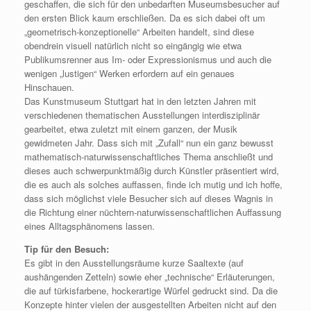
geschaffen, die sich für den unbedarften Museumsbesucher auf
den ersten Blick kaum erschließen. Da es sich dabei oft um
„geometrisch-konzeptionelle“ Arbeiten handelt, sind diese
obendrein visuell natürlich nicht so eingängig wie etwa
Publikumsrenner aus Im- oder Expressionismus und auch die
wenigen „lustigen“ Werken erfordern auf ein genaues
Hinschauen.
Das Kunstmuseum Stuttgart hat in den letzten Jahren mit
verschiedenen thematischen Ausstellungen interdisziplinär
gearbeitet, etwa zuletzt mit einem ganzen, der Musik
gewidmeten Jahr. Dass sich mit „Zufall“ nun ein ganz bewusst
mathematisch-naturwissenschaftliches Thema anschließt und
dieses auch schwerpunktmäßig durch Künstler präsentiert wird,
die es auch als solches auffassen, finde ich mutig und ich hoffe,
dass sich möglichst viele Besucher sich auf dieses Wagnis in
die Richtung einer nüchtern-naturwissenschaftlichen Auffassung
eines Alltagsphänomens lassen.
Tip für den Besuch:
Es gibt in den Ausstellungsräume kurze Saaltexte (auf
aushängenden Zetteln) sowie eher „technische“ Erläuterungen,
die auf türkisfarbene, hockerartige Würfel gedruckt sind. Da die
Konzepte hinter vielen der ausgestellten Arbeiten nicht auf den