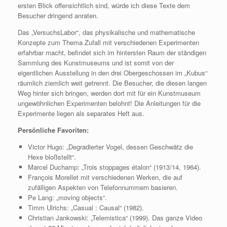
ersten Blick offensichtlich sind, würde ich diese Texte dem
Besucher dringend anraten.
Das „VersuchsLabor“, das physikalische und mathematische
Konzepte zum Thema Zufall mit verschiedenen Experimenten
erfahrbar macht, befindet sich im hintersten Raum der ständigen
Sammlung des Kunstmuseums und ist somit von der
eigentlichen Ausstellung in den drei Obergeschossen im „Kubus“
räumlich ziemlich weit getrennt. Die Besucher, die diesen langen
Weg hinter sich bringen, werden dort mit für ein Kunstmuseum
ungewöhnlichen Experimenten belohnt! Die Anleitungen für die
Experimente liegen als separates Heft aus.
Persönliche Favoriten:
Victor Hugo: „Degradierter Vogel, dessen Geschwätz die
Hexe bloßstellt“.
Marcel Duchamp: „Trois stoppages étalon“ (1913/14, 1964).
François Morellet mit verschiedenen Werken, die auf
zufälligen Aspekten von Telefonnummern basieren.
Pe Lang: „moving objects“.
Timm Ulrichs: „Casual : Causal“ (1982).
Christian Jankowski: „Telemistica“ (1999). Das ganze Video