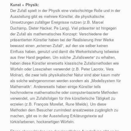
Kunst + Physik:
Der Zufall spielt in der Physik eine vielschichtige Rolle und in der
Ausstellung gibt es mehrere Künstler, die physikalische
Umsetzungen zufälliger Ereignisse nutzen (z.B. Marcel
Duchamp, Dieter Hacker, Pe Lang). Viel präsenter ist hingegen
der Zufall als mathematisches Konzept: Verschiedene der
präsentierten Künstler haben bei der Realisierung ihrer Werke
bewusst einen „externen Zufall“, auf den sie selber keinen
Einfluss haben, genutzt und damit die Werkentstehung teilweise
aus ihrer Hand gegeben. Um solche „Zufallswerte“ zu erhalten,
haben diese Künstler einerseits klassische Zufallsmethoden wie
Würfeln oder Loseziehen verwendet (z.B. Peter Lacroix, Vera
Molnar), die zwar teils physikalischer Natur sind aber kaum mehr
als solche wahrgenommen werden sondern als „Modellsystem für
Mathematik“. Andererseits haben einige Künstler teils
hochmoderne mathematische oder computer-basierte Methoden
verwendet, um Zufallsfolgen für ihre künstlerische Tätigkeit zu
erzielen (z.B. François Morellet, Rune Mields). Um diese
Methoden dem Besucher zumindest ansatzweise zugänglich zu
machen, gibt es in der Ausstellung Erklärungstexte auf
türkisfarbenen, hockerartigen Würfeln.