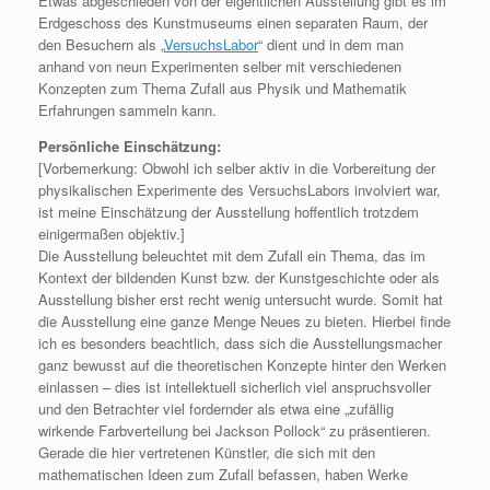
Etwas abgeschieden von der eigentlichen Ausstellung gibt es im
Erdgeschoss des Kunstmuseums einen separaten Raum, der
den Besuchern als „
VersuchsLabor
“ dient und in dem man
anhand von neun Experimenten selber mit verschiedenen
Konzepten zum Thema Zufall aus Physik und Mathematik
Erfahrungen sammeln kann.
Persönliche Einschätzung:
[Vorbemerkung: Obwohl ich selber aktiv in die Vorbereitung der
physikalischen Experimente des VersuchsLabors involviert war,
ist meine Einschätzung der Ausstellung hoffentlich trotzdem
einigermaßen objektiv.]
Die Ausstellung beleuchtet mit dem Zufall ein Thema, das im
Kontext der bildenden Kunst bzw. der Kunstgeschichte oder als
Ausstellung bisher erst recht wenig untersucht wurde. Somit hat
die Ausstellung eine ganze Menge Neues zu bieten. Hierbei finde
ich es besonders beachtlich, dass sich die Ausstellungsmacher
ganz bewusst auf die theoretischen Konzepte hinter den Werken
einlassen – dies ist intellektuell sicherlich viel anspruchsvoller
und den Betrachter viel fordernder als etwa eine „zufällig
wirkende Farbverteilung bei Jackson Pollock“ zu präsentieren.
Gerade die hier vertretenen Künstler, die sich mit den
mathematischen Ideen zum Zufall befassen, haben Werke