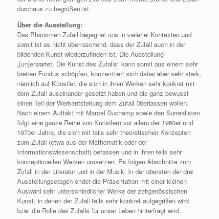
durchaus zu begrüßen ist.
Über die Ausstellung:
Das Phänomen Zufall begegnet uns in vielerlei Kontexten und
somit ist es nicht überraschend, dass der Zufall auch in der
bildenden Kunst wiederzufinden ist. Die Ausstellung
„[un]erwartet. Die Kunst des Zufalls“ kann somit aus einem sehr
breiten Fundus schöpfen, konzentriert sich dabei aber sehr stark,
nämlich auf Künstler, die sich in ihren Werken sehr konkret mit
dem Zufall auseinander gesetzt haben und die ganz bewusst
einen Teil der Werkentstehung dem Zufall überlassen wollen.
Nach einem Auftakt mit Marcel Duchamp sowie den Surrealisten
folgt eine ganze Reihe von Künstlern vor allem der 1960er und
1970er Jahre, die sich mit teils sehr theoretischen Konzepten
zum Zufall (etwa aus der Mathematik oder der
Informationswissenschaft) befassen und in ihren teils sehr
konzeptionellen Werken umsetzen. Es folgen Abschnitte zum
Zufall in der Literatur und in der Musik. In der obersten der drei
Ausstellungsetagen endet die Präsentation mit einer kleinen
Auswahl sehr unterschiedlicher Werke der zeitgenössischen
Kunst, in denen der Zufall teils sehr konkret aufgegriffen wird
bzw. die Rolle des Zufalls für unser Leben hinterfragt wird.