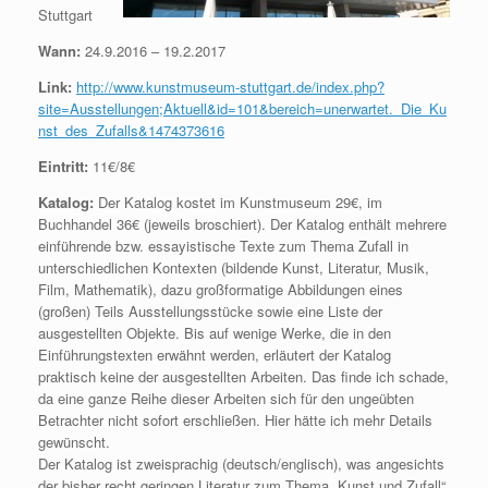
Stuttgart
Wann:
24.9.2016 – 19.2.2017
Link:
http://www.kunstmuseum-stuttgart.de/index.php?
site=Ausstellungen;Aktuell&id=101&bereich=unerwartet._Die_Ku
nst_des_Zufalls&1474373616
Eintritt:
11€/8€
Katalog:
Der Katalog kostet im Kunstmuseum 29€, im
Buchhandel 36€ (jeweils broschiert). Der Katalog enthält mehrere
einführende bzw. essayistische Texte zum Thema Zufall in
unterschiedlichen Kontexten (bildende Kunst, Literatur, Musik,
Film, Mathematik), dazu großformatige Abbildungen eines
(großen) Teils Ausstellungsstücke sowie eine Liste der
ausgestellten Objekte. Bis auf wenige Werke, die in den
Einführungstexten erwähnt werden, erläutert der Katalog
praktisch keine der ausgestellten Arbeiten. Das finde ich schade,
da eine ganze Reihe dieser Arbeiten sich für den ungeübten
Betrachter nicht sofort erschließen. Hier hätte ich mehr Details
gewünscht.
Der Katalog ist zweisprachig (deutsch/englisch), was angesichts
der bisher recht geringen Literatur zum Thema „Kunst und Zufall“