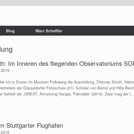
Blog
Marc Scheffler
hlung
uth: Im Inneren des fliegenden Observatoriums SO
0.2019
abe ich in Essen im Museum Folkwang die Ausstellung „Thomas Struth. Nature
ertreters der Düsseldorfer Fotoschule (d.h. Schüler von Bernd und Hilla Bech
ar betitelt als „GREAT, Armstrong Hangar, Palmdale“ (2014). Zwar mag der [
m Stuttgarter Flughafen
9.2019