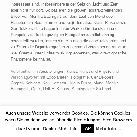
interessant sind, insbesondere in der Sektion „Licht und Zeit“,
aber nicht nur dort. So basieren die großen, abstrakt wirkenden
Bilder von Monika Baumgartl auf dem Lauf von Mond oder
Planeten am Nachthimmel und Keiji Uematsu, Klaus Rinke sowie
Ger Dekkers hinterfragen in ihren Werken Größenskalen und
Perspektive. Da die gezeigten Fotografien sämtlich analog
hergestellt wurden, lassen sie teils auch die dabei relevanten und
zu Zeiten der Digitalfotografien zunehmend vergessenen Aspekte
wie „Chemie unter Lichteinwirkung“ erkennen, was direkt optische
Phänomene beinhaltet.
Veröffentlicht in
Ausstellungen
,
Kunst
,
Kunst und Physik
und
verschlagwortet mit
Exoplaneten
,
Fotografie
,
Ger Dekkers
,
Graphik-Kabinett
,
Keiji Uematsu
,
Klaus Rinke
,
Mond
,
Monika
Baumgartl
,
Optik
,
Rolf H. Krauss
,
Staatsgalerie Stuttgart
.
Auch unsere Website verwendet Cookies. Sie können Cookies,
Impressum
-
Datenschutz
wenn Sie es denn wollen, über die Einstellungen Ihres Browsers
deaktivieren. Danke. Mehr Info.
Mehr Info ...
OK