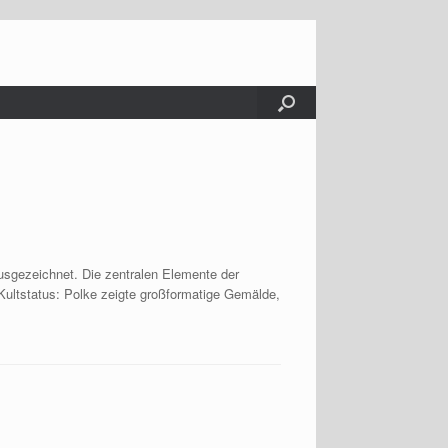
usgezeichnet. Die zentralen Elemente der
 Kultstatus: Polke zeigte großformatige Gemälde,