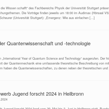
sik die Wissen schafft“ des Fachbereichs Physik der Universität Stuttgart pr
hungsthemen. Die Vorträge finden jeweils um 18:00 im Audimax (Hörsaal V53.
Scheurer (Universität Stuttgart): „Emergenz: Wie aus einfachen […]
 der Quantenwissenschaft und -technologie
„International Year of Quantum Science and Technology“ ausgerufen. Der hist
 mit der Quantenmechanik eine umfassende theoretische Beschreibung von 
m haben die Quantenwissenschaften, zu denen neben der theoretischen und
werb Jugend forscht 2024 in Heilbronn
6.2024
 Jugend forscht 2024 fand vom 29. Mai bis 2. Juni in Heilbronn statt. Bunde