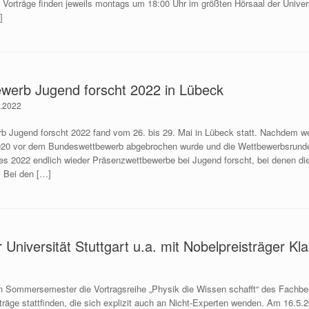
 Die Vorträge finden jeweils montags um 18:00 Uhr im größten Hörsaal der Unive
]
werb Jugend forscht 2022 in Lübeck
6.2022
b Jugend forscht 2022 fand vom 26. bis 29. Mai in Lübeck statt. Nachdem 
20 vor dem Bundeswettbewerb abgebrochen wurde und die Wettbewerbsrunde
b es 2022 endlich wieder Präsenzwettbewerbe bei Jugend forscht, bei denen di
: Bei den […]
 Universität Stuttgart u.a. mit Nobelpreisträger Kla
 Sommersemester die Vortragsreihe „Physik die Wissen schafft“ des Fachbere
äge stattfinden, die sich explizit auch an Nicht-Experten wenden. Am 16.5.20