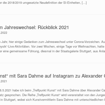
 die 2018/2019 umgesetzte Neudefinition der SI-Einheiten, […]
 Jahreswechsel: Rückblick 2021
1.2022
en Jahr, hier einige Gedanken zum Jahreswechsel unter Corona-Vorzeichen. A
ysik“-Live-Aktivitäten. Vor zwei Wochen, einige Tage vor Weihnachten, hatt
er eine gemeinsame Führung, diesmal in der Staatsgalerie Stuttgart, aus Anl
unst“ mit Sara Dahme auf Instagram zu Alexander 
5.2021
.5.2021 habe ich beim „Treffpunkt Kunst“ mit Sara Dahme über Alexander Cal
latz gesprochen. Die Reihe „Treffpunkt Kunst“ wird veranstaltet von den Jung
 in Stuttgart, wobei sich Kunstvermittlerin Sara Dahme mit unterschiedlichen